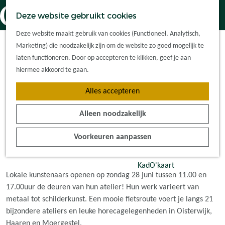
Dorpskernen
K
Z
Deze website gebruikt cookies
Met kinderen
a
o
M
G
Met groepen
Deze website maakt gebruik van cookies (Functioneel, Analytisch,
a
e
e
a
Ontdek de
Marketing) die noodzakelijk zijn om de website zo goed mogelijk te
Open Atelierroute Oisterwijk | zondag 28 juni 2026
r
k
n
n
omgeving
laten functioneren. Door op accepteren te klikken, geef je aan
t
e
u
1 uur 50 minuten
(35 km)
a
hiermee akkoord te gaan.
n
a
Plan je bezoek
Alles accepteren
r
Waar kan ik
Download GPX
d
overnachten?
Alleen noodzakelijk
e
Hoe kom ik er?
Deel deze route
h
Plan op de kaart
Voorkeuren aanpassen
o
Tourist Info
D
D
D
D
m
e
e
e
e
e
KadO'kaart
e
e
e
e
Lokale kunstenaars openen op zondag 28 juni tussen 11.00 en
p
l
l
l
l
17.00uur de deuren van hun atelier! Hun werk varieert van
a
d
d
d
d
metaal tot schilderkunst. Een mooie fietsroute voert je langs 21
g
e
e
e
e
bijzondere ateliers en leuke horecagelegenheden in Oisterwijk,
e
z
z
z
z
Haaren en Moergestel.