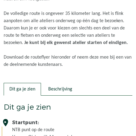
e
e
e
e
p
p
p
p
De volledige route is ongeveer 35 kilometer lang. Het is flink
a
a
a
a
aanpoten om alle ateliers onderweg op één dag te bezoeken.
g
g
g
g
Daarom kun je er ook voor kiezen om slechts een deel van de
i
i
i
i
route te fietsen en onderweg een selectie van ateliers te
n
n
n
n
bezoeken.
Je kunt bij elk gewenst atelier starten of eindigen.
a
a
a
a
o
o
o
o
Download de routeflyer hieronder of neem deze mee bij een van
p
p
p
p
de deelnemende kunstenaars.
F
X
e
W
a
-
h
c
m
a
e
a
t
Dit ga je zien
Beschrijving
b
i
s
o
l
A
Dit ga je zien
o
p
k
p
Startpunt:
NTB punt op de route