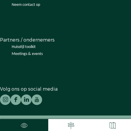
Neem contact op
Partners / ondernemers
Huisstijl toolkit
Meetings & events
Volg ons op social media
I
F
L
Y
n
a
i
o
s
c
n
u
t
e
k
T
© 2026 Bezoek Oisterwijk |
Disclaimer
Privacybeleid
a
b
e
u