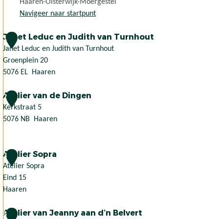
Haaren-Oisterwijk-Moergestel
Navigeer naar startpunt
Janet Leduc en Judith van Turnhout
1
Janet Leduc en Judith van Turnhout
Groenplein 20
5076 EL
Haaren
J
Atelier van de Dingen
a
2
n
Kerkstraat 5
e
5076 NB
Haaren
t
A
L
t
Atelier Sopra
e
e
3
d
l
Atelier Sopra
u
i
Eind 15
c
e
Haaren
e
r
A
Atelier van Jeanny aan d’n Belvert
n
v
t
4