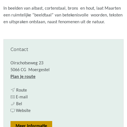
In beelden van albast, cortenstaal, brons en hout, laat Maarten
een ruimtelijke “beeldtaal” van betekenisvolle woorden, teksten
en uitspraken ontstaan, naast fenomenen uit de natuur.
Contact
Oirschotseweg 23
5066 CG
Moergestel
n
Plan je route
a
n
a
Route
a
n
r
E-mail
A
a
a
A
Bel
t
r
a
v
t
Website
e
A
r
a
e
l
t
A
n
l
Meer informatie