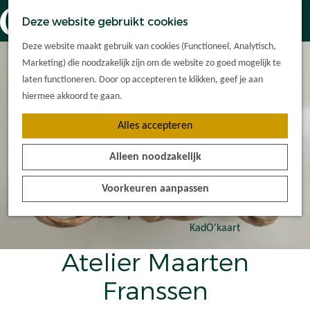
Dorpskernen
K
Z
Deze website gebruikt cookies
Met kinderen
a
o
M
G
Met groepen
Deze website maakt gebruik van cookies (Functioneel, Analytisch,
a
e
e
a
Ontdek de
Marketing) die noodzakelijk zijn om de website zo goed mogelijk te
r
k
n
n
omgeving
laten functioneren. Door op accepteren te klikken, geef je aan
t
e
u
a
hiermee akkoord te gaan.
n
a
Plan je bezoek
Alles accepteren
r
Waar kan ik
d
overnachten?
Alleen noodzakelijk
e
Hoe kom ik er?
h
Plan op de kaart
Voorkeuren aanpassen
o
Tourist Info
m
e
KadO'kaart
p
Atelier Maarten
a
g
Franssen
e