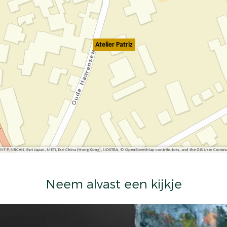
Atelier Patriz
ENT P, NRCAN, Esri Japan, METI, Esri China (Hong Kong), NOSTRA, © OpenStreetMap contributors, and the GIS User Comm
Neem alvast een kijkje