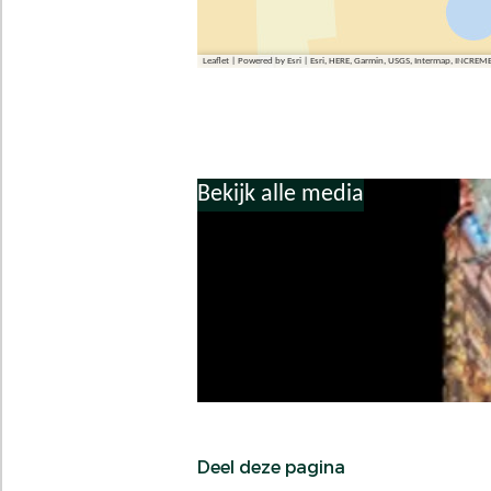
t
r
t
Leaflet
|
Powered by Esri | Esri, HERE, Garmin, USGS, Intermap, INCREM
Bekijk alle media
Deel deze pagina