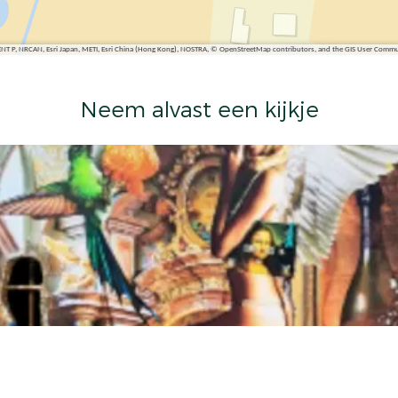
ENT P, NRCAN, Esri Japan, METI, Esri China (Hong Kong), NOSTRA, © OpenStreetMap contributors, and the GIS User Comm
Neem alvast een kijkje