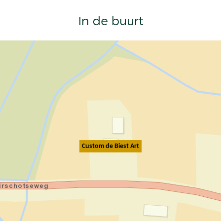
In de buurt
Custom de Biest Art