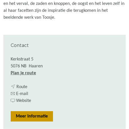
en het verval, de zaden en knoppen, de oogst en het leven zelf in
al haar facetten zijn de inspiratie die terugkomen in het
beeldende werk van Toosje.
Contact
Kerkstraat 5
5076 NB
Haaren
n
Plan je route
a
n
a
Route
a
n
r
E-mail
a
a
v
A
Website
r
a
a
t
A
r
n
e
Meer informatie
t
A
A
l
e
t
t
i