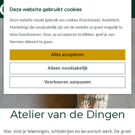
Dorpskernen
K
Z
Deze website gebruikt cookies
Met kinderen
a
o
M
G
Met groepen
Deze website maakt gebruik van cookies (Functioneel, Analytisch,
a
e
e
a
Ontdek de
Marketing) die noodzakelijk zijn om de website zo goed mogelijk te
r
k
n
n
omgeving
laten functioneren. Door op accepteren te klikken, geef je aan
t
e
u
a
hiermee akkoord te gaan.
n
a
Plan je bezoek
Alles accepteren
r
Waar kan ik
d
overnachten?
Alleen noodzakelijk
e
Hoe kom ik er?
h
Plan op de kaart
Voorkeuren aanpassen
o
Tourist Info
m
e
KadO'kaart
p
Atelier van de Dingen
a
g
e
Hier vind je tekeningen, schilderijen en keramisch werk. De groei