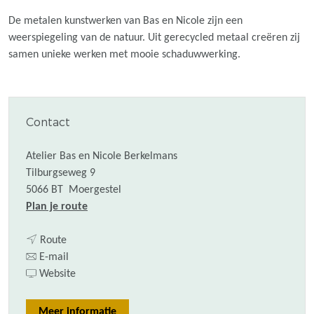
De metalen kunstwerken van Bas en Nicole zijn een
weerspiegeling van de natuur. Uit gerecycled metaal creëren zij
samen unieke werken met mooie schaduwwerking.
Contact
Atelier Bas en Nicole Berkelmans
Tilburgseweg 9
5066 BT
Moergestel
n
Plan je route
a
n
a
Route
a
n
r
E-mail
a
a
v
B
Website
r
a
a
a
B
r
n
s
Meer informatie