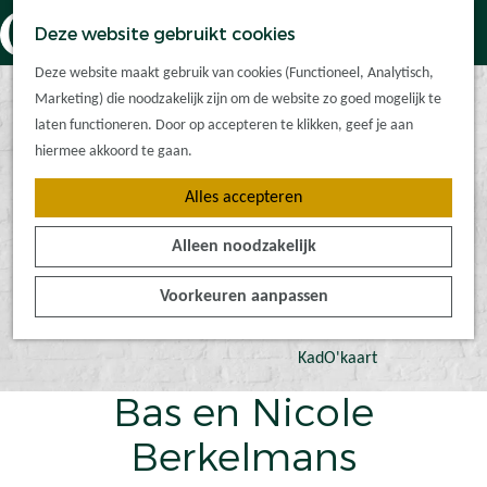
Dorpskernen
K
Z
Deze website gebruikt cookies
Met kinderen
a
o
M
G
Met groepen
Deze website maakt gebruik van cookies (Functioneel, Analytisch,
a
e
e
a
Ontdek de
Marketing) die noodzakelijk zijn om de website zo goed mogelijk te
r
k
n
n
omgeving
laten functioneren. Door op accepteren te klikken, geef je aan
t
e
u
a
hiermee akkoord te gaan.
n
a
Plan je bezoek
Alles accepteren
r
Waar kan ik
d
overnachten?
Alleen noodzakelijk
e
Hoe kom ik er?
h
Plan op de kaart
Voorkeuren aanpassen
o
Tourist Info
m
e
KadO'kaart
p
Bas en Nicole
a
g
Berkelmans
e