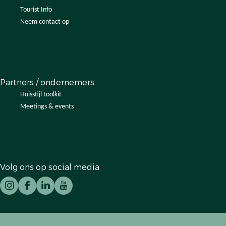
Tourist Info
Neem contact op
Partners / ondernemers
Huisstijl toolkit
Meetings & events
Volg ons op social media
I
F
L
Y
n
a
i
o
s
c
n
u