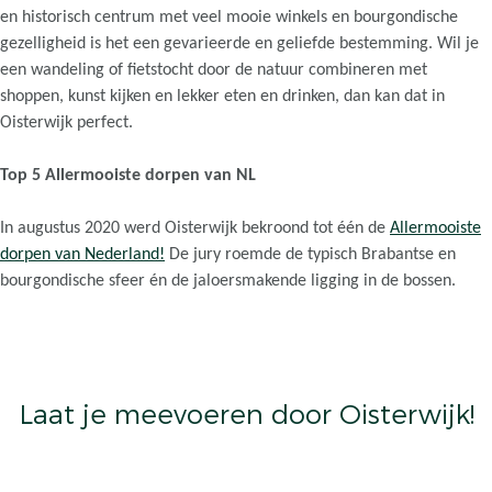
w
i
en historisch centrum met veel mooie winkels en bourgondische
t
i
n
gezelligheid is het een gevarieerde en geliefde bestemming. Wil je
a
j
k
een wandeling of fietstocht door de natuur combineren met
g
k
e
shoppen, kunst kijken en lekker eten en drinken, dan kan dat in
e
s
l
Oisterwijk perfect.
n
e
e
d
n
n
Top 5 Allermooiste dorpen van NL
a
a
t
In augustus 2020 werd Oisterwijk bekroond tot één de
Allermooiste
u
dorpen van Nederland!
De jury roemde de typisch Brabantse en
u
bourgondische sfeer én de jaloersmakende ligging in de bossen.
r
Laat je meevoeren door Oisterwijk!