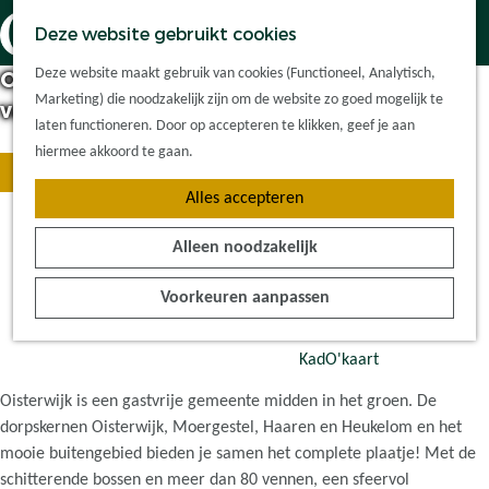
Dorpskernen
K
Z
Deze website gebruikt cookies
Met kinderen
a
o
M
G
Met groepen
Deze website maakt gebruik van cookies (Functioneel, Analytisch,
Oisterwijk, een van de allermooiste dorpen
a
e
e
Ontdek de Oisterwijkse natuur
a
Ontdek de
Marketing) die noodzakelijk zijn om de website zo goed mogelijk te
r
k
van Nederland
n
n
omgeving
laten functioneren. Door op accepteren te klikken, geef je aan
t
e
O
u
a
Kom gezellig winkelen
hiermee akkoord te gaan.
n
n
Lees meer!
a
Plan je bezoek
t
K
Alles accepteren
r
Waar kan ik
d
Bekijk de Uitagenda
o
d
overnachten?
e
m
Alleen noodzakelijk
B
e
Hoe kom ik er?
k
g
e
h
Plan op de kaart
d
e
Welkom in Oisterwijk
Voorkeuren aanpassen
k
o
Tourist Info
e
z
i
m
O
e
j
e
KadO'kaart
i
l
k
p
s
l
Oisterwijk is een gastvrije gemeente midden in het groen. De
d
a
t
i
dorpskernen Oisterwijk, Moergestel, Haaren en Heukelom en het
e
g
e
g
mooie buitengebied bieden je samen het complete plaatje! Met de
U
e
r
w
schitterende bossen en meer dan 80 vennen, een sfeervol
i