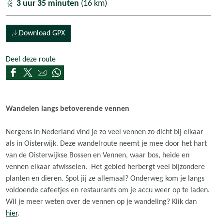
3 uur 35 minuten
(16 km)
Download GPX
Deel deze route
D
D
D
D
e
e
e
e
e
e
e
e
Wandelen langs betoverende vennen
l
l
l
l
d
d
d
d
Nergens in Nederland vind je zo veel vennen zo dicht bij elkaar
e
e
e
e
als in Oisterwijk. Deze wandelroute neemt je mee door het hart
z
z
z
z
van de Oisterwijkse Bossen en Vennen, waar bos, heide en
e
e
e
e
vennen elkaar afwisselen. Het gebied herbergt veel bijzondere
p
p
p
p
planten en dieren. Spot jij ze allemaal? Onderweg kom je langs
a
a
a
a
voldoende cafeetjes en restaurants om je accu weer op te laden.
g
g
g
g
Wil je meer weten over de vennen op je wandeling? Klik dan
i
i
i
i
hier
.