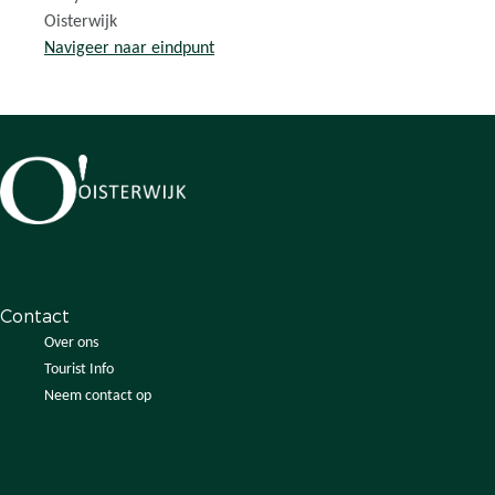
m
Oisterwijk
O
Navigeer naar eindpunt
i
s
t
e
r
w
i
j
k
Contact
Over ons
Tourist Info
Neem contact op