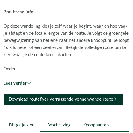
n
n
n
n
a
a
a
a
Praktische info
o
o
o
o
p
p
p
p
Op deze wandeling kies je zelf waar je begint, waar en hoe vaak
F
X
e
W
je afstapt en de totale lengte van de route. Je volgt de groengele
a
-
h
bewegwijzering van het ene naar het andere knooppunt. Je loopt
c
m
a
16 kilometer of een deel ervan. Bekijk de volledige route om te
e
a
t
zien waar je de route kunt inkorten.
b
i
s
o
l
A
Onder …
o
p
k
p
Lees verder
Download routeflyer Verrassende Vennenwandelroute
Dit ga je zien
Beschrijving
Knooppunten