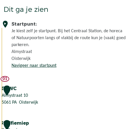
Dit ga je zien
Startpunt:
Je kiest zelf je startpunt. Bij het Centraal Station, de horeca
of Natuurpoorten langs of vlakbij de route kun je (vaak) goed
parkeren.
Almystraat
Oisterwijk
Navigeer naar startpunt
01
EKWC
1
Almystraat 10
5061 PA
Oisterwijk
E
K
Koffiemiep
W
2