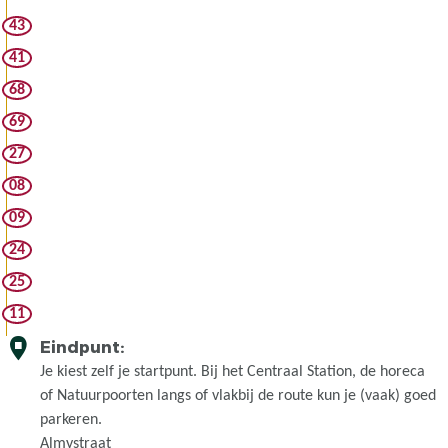
e
o
43
s
r
t
41
t
a
68
B
u
e
69
r
z
a
27
o
n
08
e
t
k
09
S
e
p
24
r
e
25
s
i
c
11
j
e
c
Eindpunt:
n
k
Je kiest zelf je startpunt. Bij het Centraal Station, de horeca
t
of Natuurpoorten langs of vlakbij de route kun je (vaak) goed
r
parkeren.
u
Almystraat