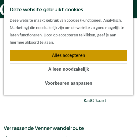
Dorpskernen
K
Z
Deze website gebruikt cookies
Met kinderen
a
o
M
G
Met groepen
Deze website maakt gebruik van cookies (Functioneel, Analytisch,
a
e
e
a
Ontdek de
Marketing) die noodzakelijk zijn om de website zo goed mogelijk te
r
k
n
n
omgeving
laten functioneren. Door op accepteren te klikken, geef je aan
t
e
u
a
hiermee akkoord te gaan.
n
a
Plan je bezoek
Alles accepteren
r
Waar kan ik
d
overnachten?
Alleen noodzakelijk
e
Hoe kom ik er?
h
Plan op de kaart
Voorkeuren aanpassen
o
Tourist Info
m
e
KadO'kaart
p
a
g
Verrassende Vennenwandelroute
e