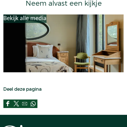
Neem alvast een kijkje
Bekijk alle media
Deel deze pagina
D
D
D
D
e
e
e
e
e
e
e
e