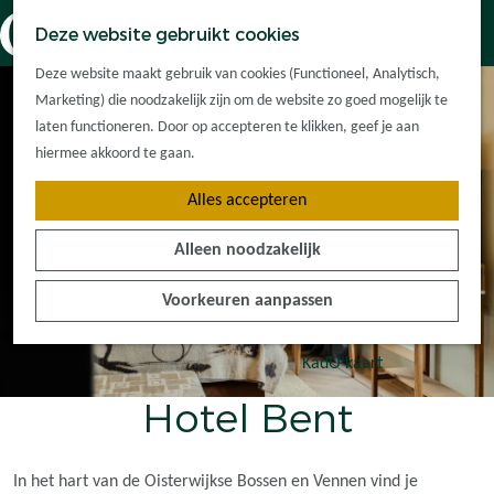
Dorpskernen
K
Z
Deze website gebruikt cookies
Met kinderen
a
o
M
G
Met groepen
Deze website maakt gebruik van cookies (Functioneel, Analytisch,
a
e
e
a
Ontdek de
Marketing) die noodzakelijk zijn om de website zo goed mogelijk te
r
k
n
n
omgeving
laten functioneren. Door op accepteren te klikken, geef je aan
t
e
u
a
hiermee akkoord te gaan.
n
a
Plan je bezoek
Alles accepteren
r
Waar kan ik
d
overnachten?
Alleen noodzakelijk
e
Hoe kom ik er?
h
Plan op de kaart
Voorkeuren aanpassen
o
Tourist Info
m
e
KadO'kaart
p
Hotel Bent
a
g
e
In het hart van de Oisterwijkse Bossen en Vennen vind je