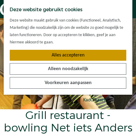
Dorpskernen
K
Z
Deze website gebruikt cookies
Met kinderen
a
o
M
G
Met groepen
Deze website maakt gebruik van cookies (Functioneel, Analytisch,
a
e
e
a
Ontdek de
Marketing) die noodzakelijk zijn om de website zo goed mogelijk te
r
k
n
n
omgeving
laten functioneren. Door op accepteren te klikken, geef je aan
t
e
u
a
hiermee akkoord te gaan.
n
a
Plan je bezoek
Alles accepteren
r
Waar kan ik
d
overnachten?
Alleen noodzakelijk
e
Hoe kom ik er?
h
Plan op de kaart
Voorkeuren aanpassen
o
Tourist Info
m
e
KadO'kaart
p
Grill restaurant -
a
g
bowling Net iets Anders
e