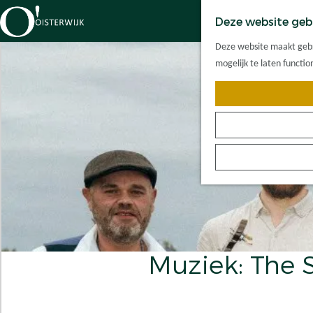
Deze website geb
G
Deze website maakt gebru
a
mogelijk te laten functi
n
a
a
r
d
e
h
o
m
e
p
Muziek: The S
a
g
e