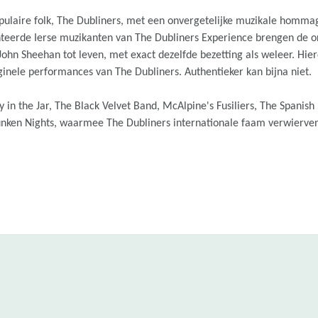
opulaire folk, The Dubliners, met een onvergetelijke muzikale hommag
nteerde Ierse muzikanten van The Dubliners Experience brengen de or
ohn Sheehan tot leven, met exact dezelfde bezetting als weleer. Hie
inele performances van The Dubliners. Authentieker kan bijna niet.
 in the Jar, The Black Velvet Band, McAlpine's Fusiliers, The Spanish 
runken Nights, waarmee The Dubliners internationale faam verwierven