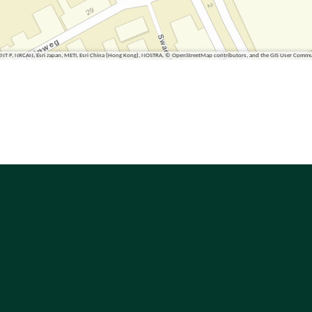
ENT P, NRCAN, Esri Japan, METI, Esri China (Hong Kong), NOSTRA, © OpenStreetMap contributors, and the GIS User Comm