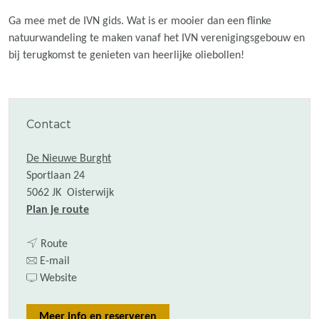
Ga mee met de IVN gids. Wat is er mooier dan een flinke
natuurwandeling te maken vanaf het IVN verenigingsgebouw en
bij terugkomst te genieten van heerlijke oliebollen!
Contact
De Nieuwe Burght
Sportlaan 24
5062 JK
Oisterwijk
n
Plan je route
a
n
a
Route
a
n
r
E-mail
a
a
v
I
Website
r
a
a
V
I
r
n
N
Meer info en reserveren