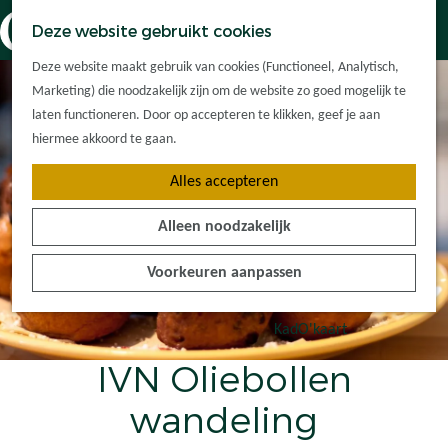
Dorpskernen
K
Z
Deze website gebruikt cookies
Met kinderen
a
o
M
G
Met groepen
Deze website maakt gebruik van cookies (Functioneel, Analytisch,
a
e
e
a
Ontdek de
Marketing) die noodzakelijk zijn om de website zo goed mogelijk te
r
k
n
n
omgeving
laten functioneren. Door op accepteren te klikken, geef je aan
t
e
u
a
hiermee akkoord te gaan.
n
a
Plan je bezoek
Alles accepteren
r
Waar kan ik
d
overnachten?
Alleen noodzakelijk
e
Hoe kom ik er?
h
Plan op de kaart
Voorkeuren aanpassen
o
Tourist Info
m
e
KadO'kaart
p
IVN Oliebollen
a
g
wandeling
e