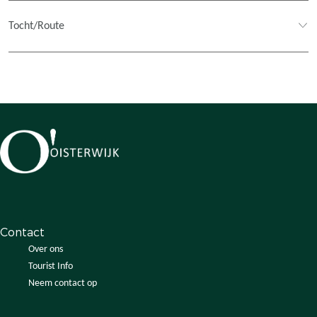
k
a
e
t
Tocht/Route
l
j
e
v
a
n
O
i
s
t
e
r
w
Contact
i
Over ons
j
Tourist Info
k
Neem contact op