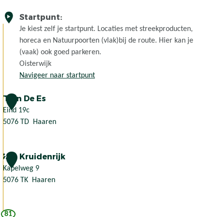
Startpunt:
Je kiest zelf je startpunt. Locaties met streekproducten,
horeca en Natuurpoorten (vlak)bij de route. Hier kan je
(vaak) ook goed parkeren.
Oisterwijk
Navigeer naar startpunt
Tuin De Es
1
Eind 19c
5076 TD
Haaren
T
u
Het Kruidenrijk
i
2
n
Kapelweg 9
D
5076 TK
Haaren
e
H
E
e
81
s
t