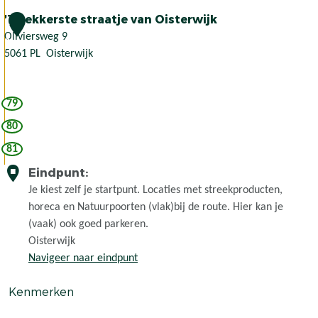
n
i
e
'T Lekkerste straatje van Oisterwijk
t
l
1
p
j
l
Oliviersweg 9
9
e
i
5061 PL
Oisterwijk
s
a
'
h
m
T
79
o
s
L
e
B
e
80
v
o
k
81
e
e
k
Eindpunt:
r
e
d
r
Je kiest zelf je startpunt. Locaties met streekproducten,
e
s
horeca en Natuurpoorten (vlak)bij de route. Hier kan je
r
t
(vaak) ook goed parkeren.
i
e
Oisterwijk
j
s
Navigeer naar eindpunt
w
t
Kenmerken
i
r
n
a