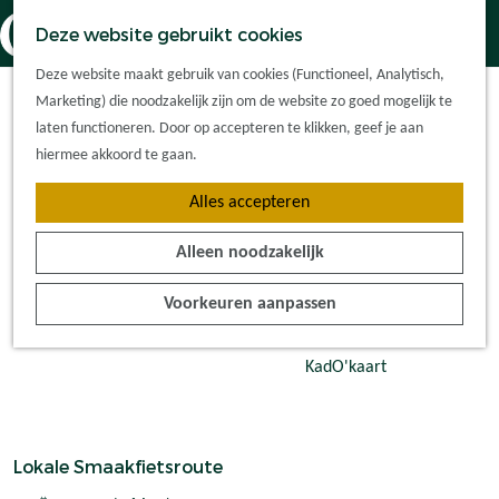
Dorpskernen
K
Z
Deze website gebruikt cookies
Met kinderen
a
o
M
G
Met groepen
Deze website maakt gebruik van cookies (Functioneel, Analytisch,
a
e
e
a
Ontdek de
Marketing) die noodzakelijk zijn om de website zo goed mogelijk te
r
k
n
n
omgeving
laten functioneren. Door op accepteren te klikken, geef je aan
t
e
u
a
hiermee akkoord te gaan.
n
a
Plan je bezoek
Alles accepteren
r
Waar kan ik
d
overnachten?
Alleen noodzakelijk
e
Hoe kom ik er?
h
Plan op de kaart
Voorkeuren aanpassen
o
Tourist Info
m
e
KadO'kaart
p
a
g
Lokale Smaakfietsroute
e