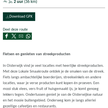
2 uur
(36 km)
Download GPX
Deel deze route
D
D
D
D
e
e
e
e
e
e
e
e
Fietsen en genieten van streekproducten
l
l
l
l
d
d
d
d
In Oisterwijk vind je veel locaties met heerlijke streekproducten.
e
e
e
e
Met deze Lokale Smaakroute ontdek je de smaken van de streek.
z
z
z
z
Fiets langs ambachtelijke boerderijen, streekwinkels en andere
e
e
e
e
locaties, waar je verse producten kunt kopen én proeven. Een
p
p
p
p
mooi stuk vlees, vers fruit of huisgemaakt ijs, je komt genoeg
a
a
a
a
lekkers tegen. Ondertussen geniet je van de Oisterwijkse natuur
g
g
g
g
en het mooie buitengebied. Onderweg kom je langs allerlei
i
i
i
i
gezellige cafeetjes en restaurants.