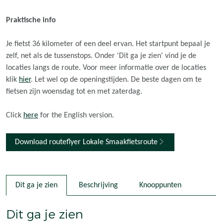
n
n
n
n
a
a
a
a
Praktische info
o
o
o
o
p
p
p
p
Je fietst 36 kilometer of een deel ervan. Het startpunt bepaal je
F
X
e
W
zelf, net als de tussenstops. Onder 'Dit ga je zien' vind je de
a
-
h
locaties langs de route. Voor meer informatie over de locaties
c
m
a
klik
hier
. Let wel op de openingstijden. De beste dagen om te
e
a
t
fietsen zijn woensdag tot en met zaterdag.
b
i
s
o
l
A
Click
here
for the English version.
o
p
k
p
Download routeflyer Lokale Smaakfietsroute
Dit ga je zien
Beschrijving
Knooppunten
Dit ga je zien