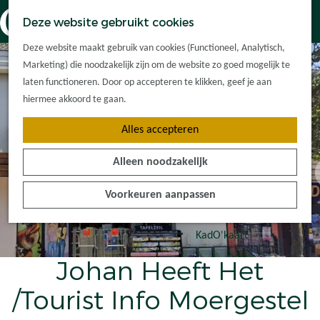
Dorpskernen
K
Z
Deze website gebruikt cookies
Met kinderen
a
o
M
G
Met groepen
Deze website maakt gebruik van cookies (Functioneel, Analytisch,
a
e
e
a
Ontdek de
Marketing) die noodzakelijk zijn om de website zo goed mogelijk te
r
k
n
n
omgeving
laten functioneren. Door op accepteren te klikken, geef je aan
t
e
u
a
hiermee akkoord te gaan.
n
a
Plan je bezoek
Alles accepteren
r
Waar kan ik
d
overnachten?
Alleen noodzakelijk
e
Hoe kom ik er?
h
Plan op de kaart
Voorkeuren aanpassen
o
Tourist Info
m
e
KadO'kaart
p
Johan Heeft Het
a
g
/Tourist Info Moergestel
e