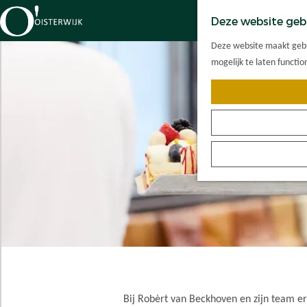
Deze website geb
G
Deze website maakt gebru
a
mogelijk te laten functi
n
a
a
r
d
e
h
o
m
e
p
a
g
e
Bij Robèrt van Beckhoven en zijn team er