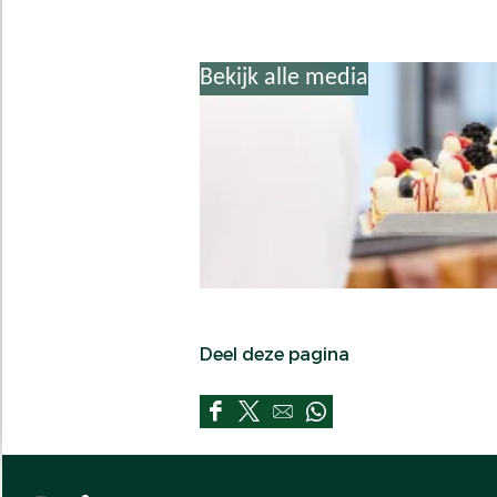
Bekijk alle media
Deel deze pagina
D
D
D
D
e
e
e
e
e
e
e
e