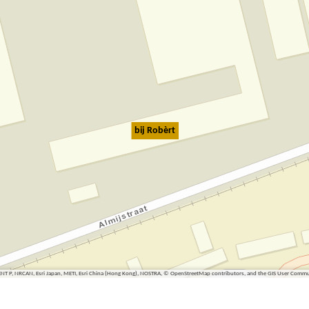
bij Robèrt
ENT P, NRCAN, Esri Japan, METI, Esri China (Hong Kong), NOSTRA, © OpenStreetMap contributors, and the GIS User Comm