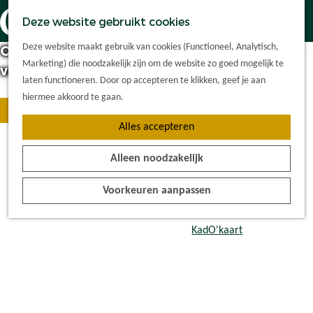
Dorpskernen
K
Z
Deze website gebruikt cookies
Met kinderen
a
o
M
G
Met groepen
Deze website maakt gebruik van cookies (Functioneel, Analytisch,
Oisterwijk, een van de allermooiste dorpen
a
e
e
a
Ontdek de
Marketing) die noodzakelijk zijn om de website zo goed mogelijk te
r
k
van Nederland
n
n
omgeving
laten functioneren. Door op accepteren te klikken, geef je aan
t
e
u
a
hiermee akkoord te gaan.
n
Lees meer!
a
Plan je bezoek
Alles accepteren
r
Waar kan ik
d
overnachten?
Alleen noodzakelijk
e
Hoe kom ik er?
h
Plan op de kaart
Voorkeuren aanpassen
o
Tourist Info
m
e
KadO'kaart
p
a
g
e