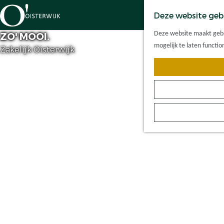
Deze website geb
G
Deze website maakt gebru
ZO' MOOI.
a
mogelijk te laten functi
Zakelijk Oisterwijk
n
a
a
r
d
e
h
o
m
e
p
a
g
e