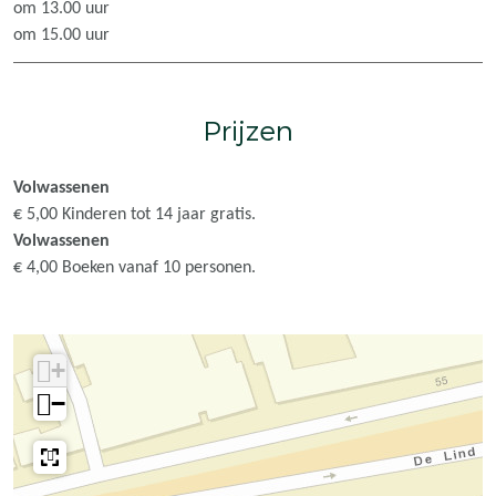
om 13.00 uur
p
p
e
om 15.00 uur
r
r
s
e
e
s
s
s
Prijzen
s
s
Volwassenen
€ 5,00 Kinderen tot 14 jaar gratis.
Volwassenen
€ 4,00 Boeken vanaf 10 personen.
+
−