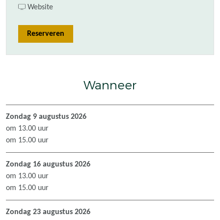
a
v
r
Website
a
a
Z
r
n
o
Reserveren
Z
Z
m
o
o
e
m
m
r
e
e
t
Wanneer
r
r
o
t
t
e
o
o
r
Zondag 9 augustus 2026
e
e
P
om 13.00 uur
r
r
A
om 15.00 uur
P
P
R
A
A
E
Zondag 16 augustus 2026
R
R
L
om 13.00 uur
E
E
E
om 15.00 uur
L
L
x
E
E
p
Zondag 23 augustus 2026
x
x
r