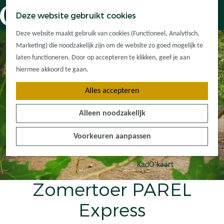
Dorpskernen
K
Z
Deze website gebruikt cookies
Met kinderen
a
o
M
G
Met groepen
Deze website maakt gebruik van cookies (Functioneel, Analytisch,
a
e
e
a
Ontdek de
Marketing) die noodzakelijk zijn om de website zo goed mogelijk te
r
k
n
n
omgeving
laten functioneren. Door op accepteren te klikken, geef je aan
t
e
u
a
hiermee akkoord te gaan.
n
a
Plan je bezoek
Alles accepteren
r
Waar kan ik
d
overnachten?
Alleen noodzakelijk
e
Hoe kom ik er?
h
Plan op de kaart
Voorkeuren aanpassen
o
Tourist Info
m
e
KadO'kaart
p
Zomertoer PAREL
a
g
Express
e