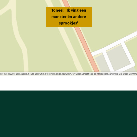
Toneel: ‘Ik ving een
monster én andere
sprookjes’
ENT P, NRCAN, Esri Japan, METI, Esri China (Hong Kong), NOSTRA, © OpenStreetMap contributors, and the GIS User Comm