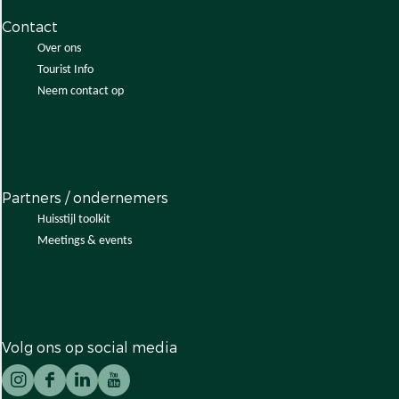
s
k
o
e
Contact
’
j
k
s
Over ons
e
j
’
Tourist Info
s
e
Neem contact op
’
s
’
Partners / ondernemers
Huisstijl toolkit
Meetings & events
Volg ons op social media
I
F
L
Y