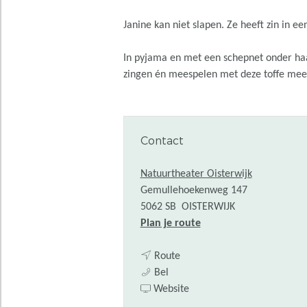
Janine kan niet slapen. Ze heeft zin in e
In pyjama en met een schepnet onder haa
zingen én meespelen met deze toffe meesp
Contact
Natuurtheater Oisterwijk
Gemullehoekenweg 147
5062 SB
OISTERWIJK
n
Plan je route
a
n
a
Route
T
a
r
Bel
o
a
v
T
Website
n
r
a
o