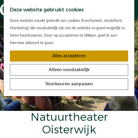
Dorpskernen
K
Z
Deze website gebruikt cookies
Met kinderen
a
o
M
G
Met groepen
Deze website maakt gebruik van cookies (Functioneel, Analytisch,
a
e
e
a
Ontdek de
Marketing) die noodzakelijk zijn om de website zo goed mogelijk te
r
k
n
n
omgeving
laten functioneren. Door op accepteren te klikken, geef je aan
t
e
u
a
hiermee akkoord te gaan.
n
a
Plan je bezoek
Alles accepteren
r
Waar kan ik
d
overnachten?
Alleen noodzakelijk
e
Hoe kom ik er?
h
Plan op de kaart
Voorkeuren aanpassen
o
Tourist Info
m
e
KadO'kaart
p
Natuurtheater
a
g
Oisterwijk
e