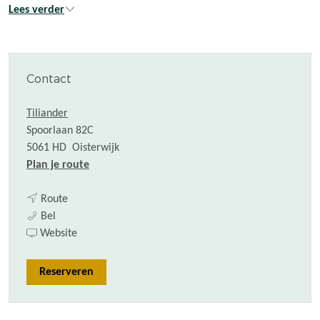
Lees verder
Contact
Tiliander
Spoorlaan 82C
5061 HD
Oisterwijk
n
Plan je route
a
n
a
Route
C
a
r
Bel
a
a
v
C
Website
b
r
a
a
a
C
n
b
Reserveren
r
a
C
a
e
b
a
r
t
a
b
e