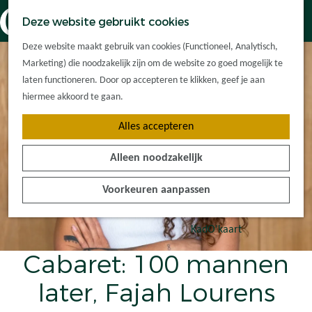
Dorpskernen
K
Z
Deze website gebruikt cookies
Met kinderen
a
o
M
G
Met groepen
Deze website maakt gebruik van cookies (Functioneel, Analytisch,
a
e
e
a
Ontdek de
Marketing) die noodzakelijk zijn om de website zo goed mogelijk te
r
k
n
n
omgeving
laten functioneren. Door op accepteren te klikken, geef je aan
t
e
u
a
hiermee akkoord te gaan.
n
a
Plan je bezoek
Alles accepteren
r
Waar kan ik
d
overnachten?
Alleen noodzakelijk
e
Hoe kom ik er?
h
Plan op de kaart
Voorkeuren aanpassen
o
Tourist Info
m
e
KadO'kaart
p
Cabaret: 100 mannen
a
g
later, Fajah Lourens
e