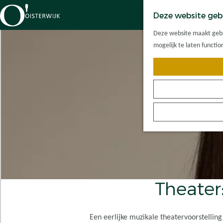
Deze website geb
G
Deze website maakt gebru
a
mogelijk te laten functi
n
a
a
r
d
e
h
o
m
e
p
Theater
a
g
e
Een eerlijke muzikale theatervoorstelling 