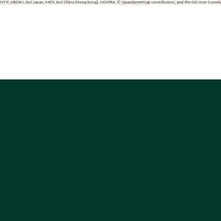
ENT P, NRCAN, Esri Japan, METI, Esri China (Hong Kong), NOSTRA, © OpenStreetMap contributors, and the GIS User Comm