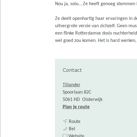
Nou ja, solo… Ze heeft genoeg stemmen 
Ze deelt openhartig haar ervaringen in de
uitvergrote versie van zichzelf. Geen mus
een flinke Rotterdamse dosis nuchterheid e
wel goed zou komen. Het is hard werken,
Contact
Tiliander
Spoorlaan 82C
5061 HD
Oisterwijk
n
Plan je route
a
n
a
Route
T
a
r
Bel
h
a
v
T
Website