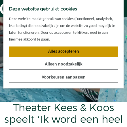
Dorpskernen
K
Z
Deze website gebruikt cookies
Met kinderen
a
o
M
G
Met groepen
Deze website maakt gebruik van cookies (Functioneel, Analytisch,
a
e
e
a
Ontdek de
Marketing) die noodzakelijk zijn om de website zo goed mogelijk te
r
k
n
n
omgeving
laten functioneren. Door op accepteren te klikken, geef je aan
t
e
u
a
hiermee akkoord te gaan.
n
a
Plan je bezoek
Alles accepteren
r
Waar kan ik
d
overnachten?
Alleen noodzakelijk
e
Hoe kom ik er?
h
Plan op de kaart
Voorkeuren aanpassen
o
Tourist Info
m
e
KadO'kaart
p
Theater Kees & Koos
a
g
speelt ‘Ik word een heel
e