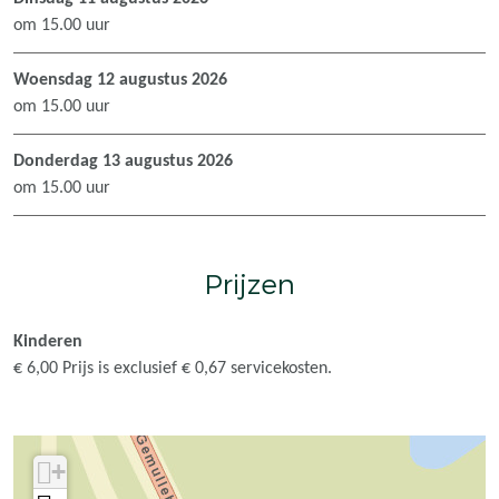
&
e
K
s
om 15.00 uur
K
e
e
&
o
s
e
K
Woensdag 12 augustus 2026
o
&
s
o
om 15.00 uur
s
K
&
o
s
o
K
s
Donderdag 13 augustus 2026
p
o
o
s
om 15.00 uur
e
s
o
p
e
s
s
e
l
p
s
e
Prijzen
t
e
p
l
‘
e
e
t
I
l
e
‘
Kinderen
k
t
l
I
€ 6,00 Prijs is exclusief € 0,67 servicekosten.
w
‘
t
k
o
I
‘
w
r
k
I
o
+
d
w
k
r
e
o
w
d