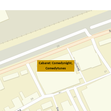
Cabaret: Comedynight,
Comedytunes