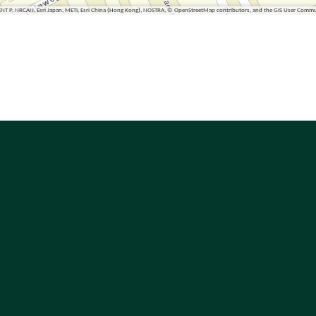
ENT P, NRCAN, Esri Japan, METI, Esri China (Hong Kong), NOSTRA, © OpenStreetMap contributors, and the GIS User Comm