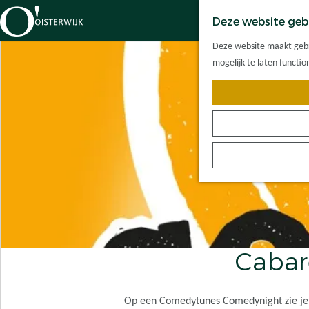
Deze website geb
G
Deze website maakt gebru
a
mogelijk te laten functi
n
a
a
r
d
e
h
o
m
e
p
Cabar
a
g
e
Op een Comedytunes Comedynight zie je 