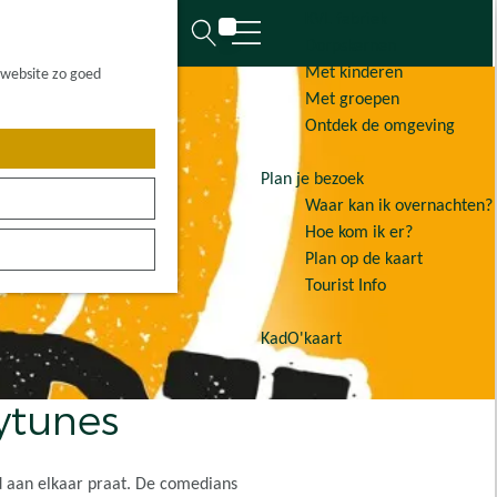
KVL fabriek
K
Z
Dorpskernen
a
o
M
Met kinderen
 website zo goed
a
e
e
Met groepen
r
k
n
Ontdek de omgeving
t
e
u
n
Plan je bezoek
Waar kan ik overnachten?
Hoe kom ik er?
Plan op de kaart
Tourist Info
KadO'kaart
ytunes
 aan elkaar praat. De comedians