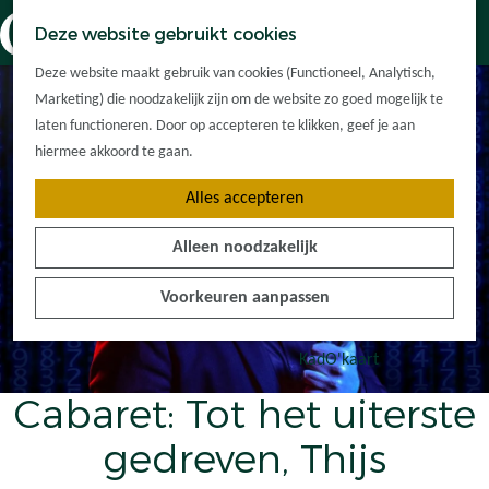
Dorpskernen
K
Z
Deze website gebruikt cookies
Met kinderen
a
o
M
G
Met groepen
Deze website maakt gebruik van cookies (Functioneel, Analytisch,
a
e
e
a
Ontdek de
Marketing) die noodzakelijk zijn om de website zo goed mogelijk te
r
k
n
n
omgeving
laten functioneren. Door op accepteren te klikken, geef je aan
t
e
u
a
hiermee akkoord te gaan.
n
a
Plan je bezoek
Alles accepteren
r
Waar kan ik
d
overnachten?
Alleen noodzakelijk
e
Hoe kom ik er?
h
Plan op de kaart
Voorkeuren aanpassen
o
Tourist Info
m
e
KadO'kaart
p
Cabaret: Tot het uiterste
a
g
gedreven, Thijs
e