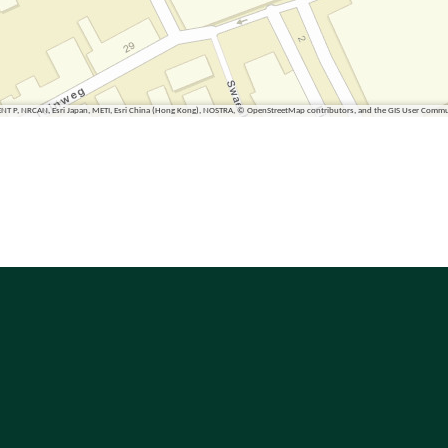
ENT P, NRCAN, Esri Japan, METI, Esri China (Hong Kong), NOSTRA, © OpenStreetMap contributors, and the GIS User Comm