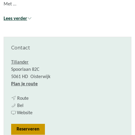
Met …
Lees verder
Contact
Tiliander
Spoorlaan 82C
5061 HD
Oisterwijk
n
Plan je route
a
n
a
Route
M
a
r
Bel
u
a
v
M
Website
z
r
a
u
i
M
n
z
Reserveren
e
u
M
i