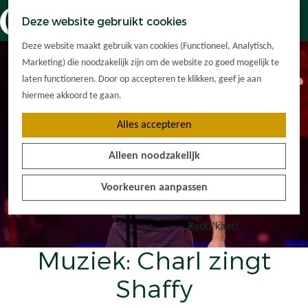
Dorpskernen
K
Z
Deze website gebruikt cookies
Met kinderen
a
o
M
G
Met groepen
Deze website maakt gebruik van cookies (Functioneel, Analytisch,
a
e
e
a
Ontdek de
Marketing) die noodzakelijk zijn om de website zo goed mogelijk te
r
k
n
n
omgeving
laten functioneren. Door op accepteren te klikken, geef je aan
t
e
u
a
hiermee akkoord te gaan.
n
a
Plan je bezoek
Alles accepteren
r
Waar kan ik
d
overnachten?
Alleen noodzakelijk
e
Hoe kom ik er?
h
Plan op de kaart
Voorkeuren aanpassen
o
Tourist Info
m
e
KadO'kaart
p
Muziek: Charl zingt
a
g
Shaffy
e