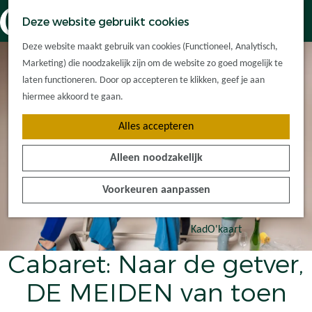
Dorpskernen
K
Z
Deze website gebruikt cookies
Met kinderen
a
o
M
G
Met groepen
Deze website maakt gebruik van cookies (Functioneel, Analytisch,
a
e
e
a
Ontdek de
Marketing) die noodzakelijk zijn om de website zo goed mogelijk te
r
k
n
n
omgeving
laten functioneren. Door op accepteren te klikken, geef je aan
t
e
u
a
hiermee akkoord te gaan.
n
a
Plan je bezoek
Alles accepteren
r
Waar kan ik
d
overnachten?
Alleen noodzakelijk
e
Hoe kom ik er?
h
Plan op de kaart
Voorkeuren aanpassen
o
Tourist Info
m
e
KadO'kaart
p
Cabaret: Naar de getver,
a
g
DE MEIDEN van toen
e