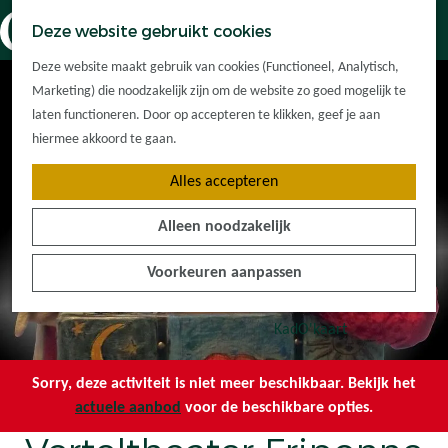
Dorpskernen
K
Z
Deze website gebruikt cookies
Met kinderen
a
o
M
G
Met groepen
Deze website maakt gebruik van cookies (Functioneel, Analytisch,
a
e
e
a
Ontdek de
Marketing) die noodzakelijk zijn om de website zo goed mogelijk te
r
k
n
n
omgeving
laten functioneren. Door op accepteren te klikken, geef je aan
t
e
u
a
hiermee akkoord te gaan.
n
a
Plan je bezoek
Alles accepteren
r
Waar kan ik
d
overnachten?
Alleen noodzakelijk
e
Hoe kom ik er?
h
Plan op de kaart
Voorkeuren aanpassen
o
Tourist Info
m
e
KadO'kaart
p
a
Sorry, deze activiteit is niet meer beschikbaar. Bekijk het
g
actuele aanbod
voor de beschikbare opties.
e