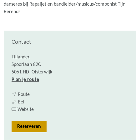
danseres bij Rapalje) en bandleider/musicus/componist Tijn
Berends.
Contact
Tiliander
Spoorlaan 82C
5061 HD
Oisterwijk
n
Plan je route
a
n
a
Route
M
a
r
Bel
u
a
v
M
Website
z
r
a
u
i
M
n
z
Reserveren
e
u
M
i
k
z
u
e