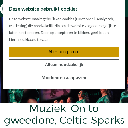
Dorpskernen
K
Z
Deze website gebruikt cookies
Met kinderen
a
o
M
G
Met groepen
Deze website maakt gebruik van cookies (Functioneel, Analytisch,
a
e
e
a
Ontdek de
Marketing) die noodzakelijk zijn om de website zo goed mogelijk te
r
k
n
n
omgeving
laten functioneren. Door op accepteren te klikken, geef je aan
t
e
u
a
hiermee akkoord te gaan.
n
a
Plan je bezoek
Alles accepteren
r
Waar kan ik
d
overnachten?
Alleen noodzakelijk
e
Hoe kom ik er?
h
Plan op de kaart
Voorkeuren aanpassen
o
Tourist Info
m
e
KadO'kaart
p
Muziek: On to
a
g
gweedore, Celtic Sparks
e