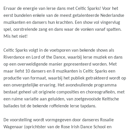
Ervaar de energie van Ierse dans met Celtic Sparks! Voor het
eerst bundelen enkele van de meest getalenteerde Nederlandse
muzikanten en dansers hun krachten. Een show vol vingervlug
spel, oorstrelende zang en dans waar de vonken vanaf spatten.
Mis het niet!
Celtic Sparks volgt in de voetsporen van bekende shows als
Riverdance en Lord of the Dance, waarbij Ierse muziek en dans
op een overweldigende manier gepresenteerd worden. Met
maar liefst 10 dansers en 8 muzikanten is Celtic Sparks een
productie van formaat, waarbij het publiek getrakteerd wordt op
een onvergetelijke ervaring. Het avondvullende programma
bestaat geheel uit originele composities en choreografieën, met
een ruime variatie aan geluiden, van zoetgevooisde Keltische
ballades tot de bekende roffelende Ierse tapdans.
De voorstelling wordt vormgegeven door danseres Rosalie
Wagenaar (oprichtster van de Rose Irish Dance School en