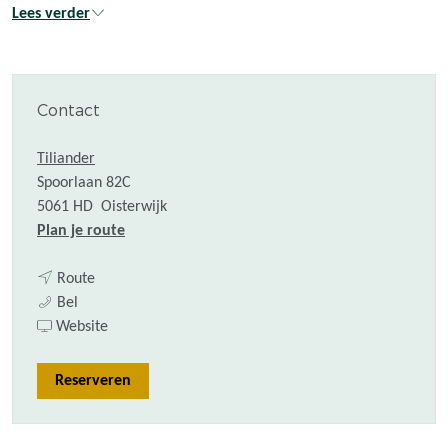
Lees verder
Contact
Tiliander
Spoorlaan 82C
5061 HD
Oisterwijk
n
Plan je route
a
n
a
Route
C
a
r
Bel
a
a
v
C
Website
b
r
a
a
a
C
n
b
Reserveren
r
a
C
a
e
b
a
r
t
a
b
e