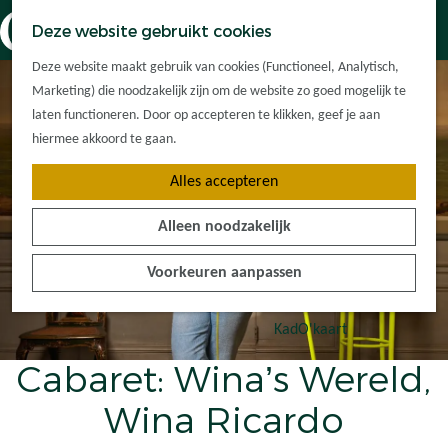
Dorpskernen
K
Z
Deze website gebruikt cookies
Met kinderen
a
o
M
G
Met groepen
Deze website maakt gebruik van cookies (Functioneel, Analytisch,
a
e
e
a
Ontdek de
Marketing) die noodzakelijk zijn om de website zo goed mogelijk te
r
k
n
n
omgeving
laten functioneren. Door op accepteren te klikken, geef je aan
t
e
u
a
hiermee akkoord te gaan.
n
a
Plan je bezoek
Alles accepteren
r
Waar kan ik
d
overnachten?
Alleen noodzakelijk
e
Hoe kom ik er?
h
Plan op de kaart
Voorkeuren aanpassen
o
Tourist Info
m
e
KadO'kaart
p
Cabaret: Wina’s Wereld,
a
g
Wina Ricardo
e