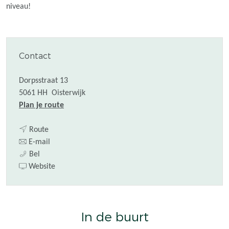
niveau!
Contact
Dorpsstraat 13
5061 HH
Oisterwijk
n
Plan je route
a
n
a
Route
a
n
r
E-mail
H
a
a
H
Bel
e
r
a
v
e
Website
r
H
r
a
r
e
e
H
n
e
n
r
e
H
n
In de buurt
v
e
r
e
v
a
n
e
r
a