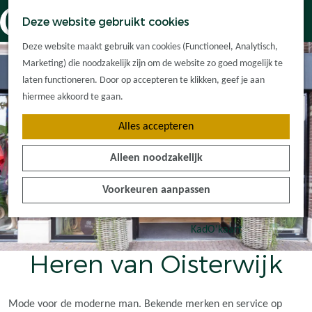
Dorpskernen
K
Z
Deze website gebruikt cookies
Met kinderen
a
o
M
G
Met groepen
Deze website maakt gebruik van cookies (Functioneel, Analytisch,
a
e
e
a
Ontdek de
Marketing) die noodzakelijk zijn om de website zo goed mogelijk te
r
k
n
n
omgeving
laten functioneren. Door op accepteren te klikken, geef je aan
t
e
u
a
hiermee akkoord te gaan.
n
a
Plan je bezoek
Alles accepteren
r
Waar kan ik
d
overnachten?
Alleen noodzakelijk
e
Hoe kom ik er?
h
Plan op de kaart
Voorkeuren aanpassen
o
Tourist Info
m
e
KadO'kaart
p
Heren van Oisterwijk
a
g
e
Mode voor de moderne man. Bekende merken en service op