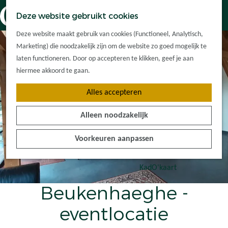
Dorpskernen
K
Z
Deze website gebruikt cookies
Met kinderen
a
o
M
G
Met groepen
Deze website maakt gebruik van cookies (Functioneel, Analytisch,
a
e
e
a
Ontdek de
Marketing) die noodzakelijk zijn om de website zo goed mogelijk te
r
k
n
n
omgeving
laten functioneren. Door op accepteren te klikken, geef je aan
t
e
u
a
hiermee akkoord te gaan.
n
a
Plan je bezoek
Alles accepteren
r
Waar kan ik
d
overnachten?
Alleen noodzakelijk
e
Hoe kom ik er?
h
Plan op de kaart
Voorkeuren aanpassen
o
Tourist Info
m
e
KadO'kaart
p
Beukenhaeghe -
a
g
eventlocatie
e