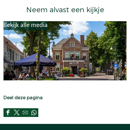
Neem alvast een kijkje
Bekijk alle media
Deel deze pagina
D
D
D
D
e
e
e
e
e
e
e
e