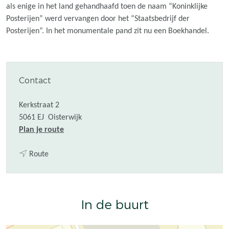
als enige in het land gehandhaafd toen de naam “Koninklijke
Posterijen” werd vervangen door het “Staatsbedrijf der
Posterijen”. In het monumentale pand zit nu een Boekhandel.
Contact
Kerkstraat 2
5061 EJ
Oisterwijk
n
Plan je route
a
n
a
Route
a
r
a
O
r
u
In de buurt
O
d
u
e
d
P