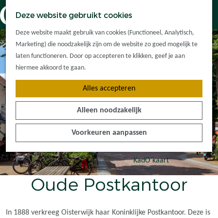
Dorpskernen
K
Z
Deze website gebruikt cookies
Met kinderen
a
o
M
G
Met groepen
Deze website maakt gebruik van cookies (Functioneel, Analytisch,
a
e
e
a
Ontdek de
Marketing) die noodzakelijk zijn om de website zo goed mogelijk te
r
k
n
n
omgeving
laten functioneren. Door op accepteren te klikken, geef je aan
t
e
u
a
hiermee akkoord te gaan.
n
a
Plan je bezoek
Alles accepteren
r
Waar kan ik
d
overnachten?
Alleen noodzakelijk
e
Hoe kom ik er?
h
Plan op de kaart
Voorkeuren aanpassen
o
Tourist Info
m
e
KadO'kaart
p
Oude Postkantoor
a
g
e
In 1888 verkreeg Oisterwijk haar Koninklijke Postkantoor. Deze is