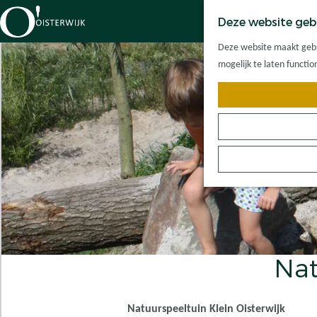
Deze website geb
G
Deze website maakt gebru
a
mogelijk te laten functi
n
a
a
r
d
e
h
o
m
e
p
Nat
a
g
e
Natuurspeeltuin Klein Oisterwijk