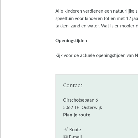
Alle kinderen verdienen een natuurlijke 
speeltuin voor kinderen tot en met 12 jaa
takken, zand en water. Wat is er mooier
Openingstijden
Kijk voor de actuele openingstijden van N
Contact
Oirschotsebaan 6
5062 TE
Oisterwijk
n
Plan je route
a
n
a
Route
a
n
r
E-mail