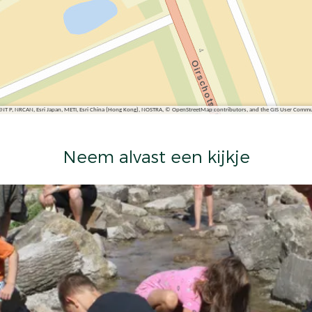
ENT P, NRCAN, Esri Japan, METI, Esri China (Hong Kong), NOSTRA, © OpenStreetMap contributors, and the GIS User Comm
Neem alvast een kijkje