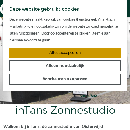
Dorpskernen
K
Z
Deze website gebruikt cookies
Met kinderen
a
o
M
G
Met groepen
Deze website maakt gebruik van cookies (Functioneel, Analytisch,
a
e
e
a
Ontdek de
Marketing) die noodzakelijk zijn om de website zo goed mogelijk te
r
k
n
n
omgeving
laten functioneren. Door op accepteren te klikken, geef je aan
t
e
u
a
hiermee akkoord te gaan.
n
a
Plan je bezoek
Alles accepteren
r
Waar kan ik
d
overnachten?
Alleen noodzakelijk
e
Hoe kom ik er?
h
Plan op de kaart
Voorkeuren aanpassen
o
Tourist Info
m
e
KadO'kaart
p
inTans Zonnestudio
a
g
e
Welkom bij inTans, dé zonnestudio van Oisterwijk!