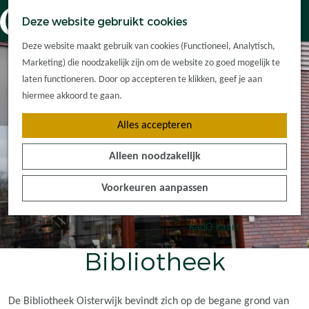
Dorpskernen
K
Z
Deze website gebruikt cookies
Met kinderen
a
o
M
G
Met groepen
Deze website maakt gebruik van cookies (Functioneel, Analytisch,
a
e
e
a
Ontdek de
Marketing) die noodzakelijk zijn om de website zo goed mogelijk te
r
k
n
n
omgeving
laten functioneren. Door op accepteren te klikken, geef je aan
t
e
u
a
hiermee akkoord te gaan.
n
a
Plan je bezoek
Alles accepteren
r
Waar kan ik
d
overnachten?
Alleen noodzakelijk
e
Hoe kom ik er?
h
Plan op de kaart
Voorkeuren aanpassen
o
Tourist Info
m
e
KadO'kaart
p
Bibliotheek
a
g
e
De Bibliotheek Oisterwijk bevindt zich op de begane grond van