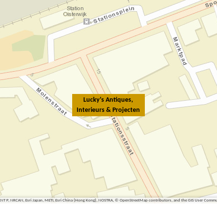
Lucky's Antiques,
Interieurs & Projecten
ENT P, NRCAN, Esri Japan, METI, Esri China (Hong Kong), NOSTRA, © OpenStreetMap contributors, and the GIS User Comm