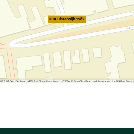
KOK Oisterwijk 1982
ENT P, NRCAN, Esri Japan, METI, Esri China (Hong Kong), NOSTRA, © OpenStreetMap contributors, and the GIS User Comm