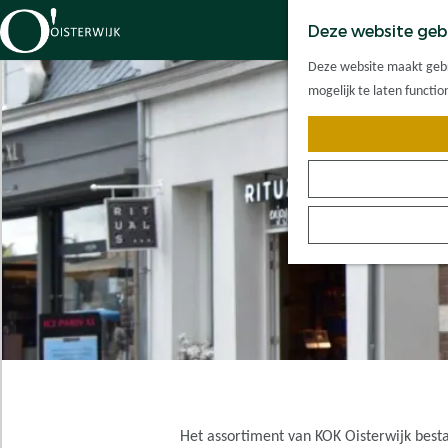
Deze website geb
G
Deze website maakt gebru
a
mogelijk te laten functi
n
a
a
r
d
e
h
o
m
e
p
a
g
e
Het assortiment van KOK Oisterwijk besta