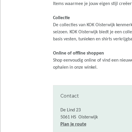
Items waarmee je jouw eigen stijl creëert
Collectie
De collecties van KOK Oisterwijk kenmer
seizoen. KOK Oisterwijk biedt je een coll
basis vesten, tunieken en shirts verkrijgb
Online of offline shoppen
Shop eenvoudig online of vind een nieuwe 
ophalen in onze winkel.
Contact
De Lind 23
5061 HS
Oisterwijk
n
Plan je route
a