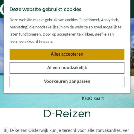
Dorpskernen
K
Z
Deze website gebruikt cookies
Met kinderen
a
o
M
G
Met groepen
Deze website maakt gebruik van cookies (Functioneel, Analytisch,
a
e
e
a
Ontdek de
Marketing) die noodzakelijk zijn om de website zo goed mogelijk te
r
k
n
n
omgeving
laten functioneren. Door op accepteren te klikken, geef je aan
t
e
u
a
hiermee akkoord te gaan.
n
a
Plan je bezoek
Alles accepteren
r
Waar kan ik
d
overnachten?
Alleen noodzakelijk
e
Hoe kom ik er?
h
Plan op de kaart
Voorkeuren aanpassen
o
Tourist Info
m
e
KadO'kaart
p
D-Reizen
a
g
e
Bij D-Reizen Oisterwijk kun je terecht voor alle zonvakanties, ver