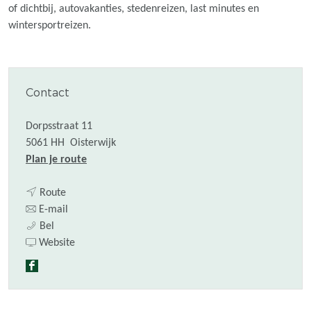
of dichtbij, autovakanties, stedenreizen, last minutes en
wintersportreizen.
Contact
Dorpsstraat 11
5061 HH
Oisterwijk
n
Plan je route
a
n
a
Route
a
n
r
E-mail
D
a
a
D
Bel
-
r
a
v
-
Website
R
D
r
a
R
F
e
-
D
n
e
a
i
R
-
D
i
c
z
e
R
-
z