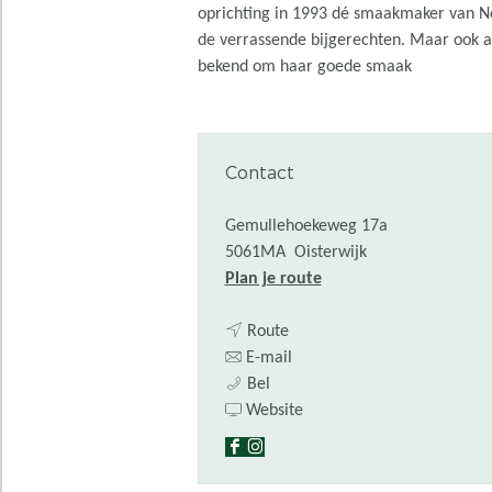
oprichting in 1993 dé smaakmaker van Nede
de verrassende bijgerechten. Maar ook al
bekend om haar goede smaak
Contact
Gemullehoekeweg 17a
5061MA
Oisterwijk
n
Plan je route
a
n
a
Route
a
n
r
E-mail
N
a
a
N
Bel
e
r
a
v
e
Website
w
N
r
a
w
F
I
Y
e
N
n
Y
a
n
o
w
e
N
o