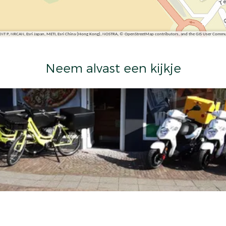
ENT P, NRCAN, Esri Japan, METI, Esri China (Hong Kong), NOSTRA, © OpenStreetMap contributors, and the GIS User Comm
Neem alvast een kijkje