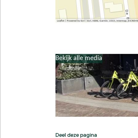
a
Leaflet
|
Powered by Esri | Esri, HERE, Garmin, USGS, Intermap, INCREM
Bekijk alle media
Deel deze pagina