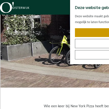
Deze website geb
G
Deze website maakt gebru
a
mogelijk te laten functi
n
a
a
r
d
e
h
o
m
e
p
a
g
e
Wie een keer bij New York Pizza heeft bes