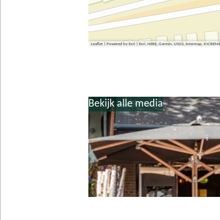
Leaflet
|
Powered by Esri | Esri, HERE, Garmin, USGS, Intermap, INCREM
Bekijk alle media