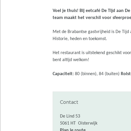
Voel je thuis! Bij eetcafé De Tijd aan
team maakt het verschil voor sfeerproe
Met de Brabantse gastvrijheid is De Tijd 
Historie, heden en toekomst.
Het restaurant is uitstekend geschikt voo
bent altijd welkom!
Capaciteit:
80 (binnen), 84 (buiten)
Rolst
Contact
De Lind 53
5061 HT
Oisterwijk
n
Plan je route