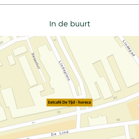
In de buurt
Eetcafé De Tijd - horeca