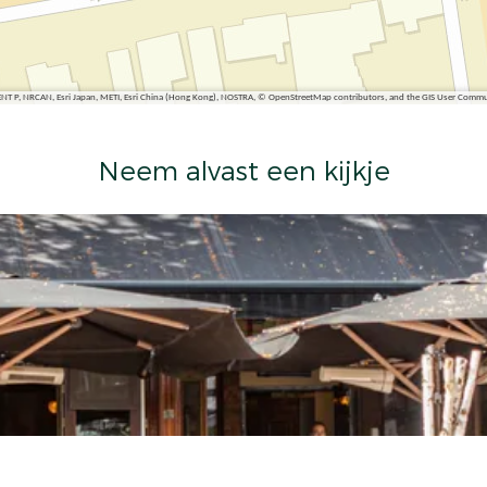
ENT P, NRCAN, Esri Japan, METI, Esri China (Hong Kong), NOSTRA, © OpenStreetMap contributors, and the GIS User Comm
Neem alvast een kijkje