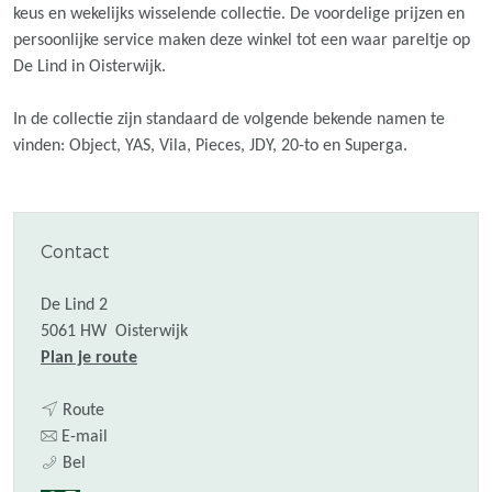
keus en wekelijks wisselende collectie. De voordelige prijzen en
persoonlijke service maken deze winkel tot een waar pareltje op
De Lind in Oisterwijk.
In de collectie zijn standaard de volgende bekende namen te
vinden: Object, YAS, Vila, Pieces, JDY, 20-to en Superga.
Contact
De Lind 2
5061 HW
Oisterwijk
n
Plan je route
a
n
a
Route
a
n
r
E-mail
C
a
a
C
Bel
a
r
a
a