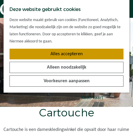
Dorpskernen
K
Z
Deze website gebruikt cookies
Met kinderen
a
o
M
G
Met groepen
Deze website maakt gebruik van cookies (Functioneel, Analytisch,
a
e
e
a
Ontdek de
Marketing) die noodzakelijk zijn om de website zo goed mogelijk te
r
k
n
n
omgeving
laten functioneren. Door op accepteren te klikken, geef je aan
t
e
u
a
hiermee akkoord te gaan.
n
a
Plan je bezoek
Alles accepteren
r
Waar kan ik
d
overnachten?
Alleen noodzakelijk
e
Hoe kom ik er?
h
Plan op de kaart
Voorkeuren aanpassen
o
Tourist Info
m
e
KadO'kaart
p
Cartouche
a
g
e
Cartouche is een dameskledingwinkel die opvalt door haar ruime