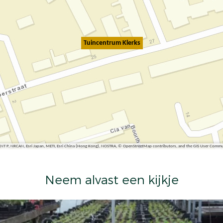
Tuincentrum Klerks
ENT P, NRCAN, Esri Japan, METI, Esri China (Hong Kong), NOSTRA, © OpenStreetMap contributors, and the GIS User Comm
Neem alvast een kijkje