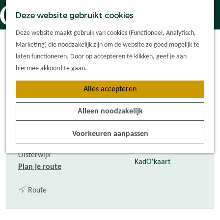
Dorpskernen
K
Z
Deze website gebruikt cookies
Met kinderen
a
o
M
G
Parkeerplaats
Met groepen
Deze website maakt gebruik van cookies (Functioneel, Analytisch,
a
e
e
a
Ontdek de
Marketing) die noodzakelijk zijn om de website zo goed mogelijk te
r
k
n
Sportpark de
n
omgeving
laten functioneren. Door op accepteren te klikken, geef je aan
t
e
u
a
hiermee akkoord te gaan.
n
Gemullenhoeken
a
Plan je bezoek
Alles accepteren
r
Waar kan ik
d
overnachten?
Alleen noodzakelijk
e
Hoe kom ik er?
Contact
h
Plan op de kaart
Voorkeuren aanpassen
o
Tourist Info
Vennelaan
m
Oisterwijk
e
KadO'kaart
n
Plan je route
p
a
a
n
a
Route
g
a
r
e
a
P