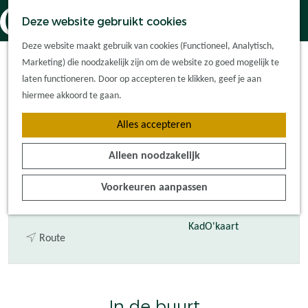
Dorpskernen
K
Z
Deze website gebruikt cookies
Met kinderen
a
o
M
G
Carpoolplaats Haaren
Met groepen
Deze website maakt gebruik van cookies (Functioneel, Analytisch,
a
e
e
a
Ontdek de
Marketing) die noodzakelijk zijn om de website zo goed mogelijk te
r
k
n
N65
n
omgeving
laten functioneren. Door op accepteren te klikken, geef je aan
t
e
u
a
hiermee akkoord te gaan.
n
a
Plan je bezoek
Alles accepteren
r
Waar kan ik
Contact
d
overnachten?
Alleen noodzakelijk
e
Hoe kom ik er?
Heusdensebaan 130
h
Plan op de kaart
Voorkeuren aanpassen
5076 VA
Haaren
o
Tourist Info
n
Plan je route
m
a
e
KadO'kaart
n
a
Route
p
a
r
a
a
C
g
r
a
e
In de buurt
C
r