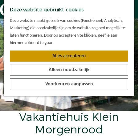
Dorpskernen
K
Z
Deze website gebruikt cookies
Met kinderen
a
o
M
G
Met groepen
Deze website maakt gebruik van cookies (Functioneel, Analytisch,
a
e
e
a
Ontdek de
Marketing) die noodzakelijk zijn om de website zo goed mogelijk te
r
k
n
n
omgeving
laten functioneren. Door op accepteren te klikken, geef je aan
t
e
u
a
hiermee akkoord te gaan.
n
a
Plan je bezoek
Alles accepteren
r
Waar kan ik
d
overnachten?
Alleen noodzakelijk
e
Hoe kom ik er?
h
Plan op de kaart
Voorkeuren aanpassen
o
Tourist Info
m
e
KadO'kaart
p
Vakantiehuis Klein
a
g
Morgenrood
e