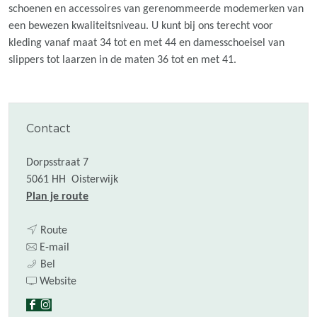
schoenen en accessoires van gerenommeerde modemerken van
een bewezen kwaliteitsniveau. U kunt bij ons terecht voor
kleding vanaf maat 34 tot en met 44 en damesschoeisel van
slippers tot laarzen in de maten 36 tot en met 41.
Contact
Dorpsstraat 7
5061 HH
Oisterwijk
n
Plan je route
a
n
a
Route
a
n
r
E-mail
W
a
a
W
Bel
e
r
a
v
e
Website
s
W
r
a
s
F
I
t
e
W
n
t