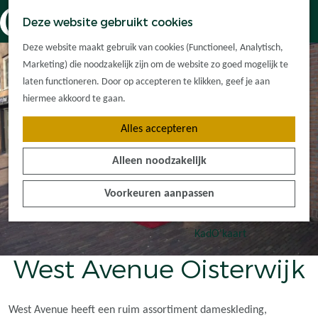
Dorpskernen
K
Z
Deze website gebruikt cookies
Met kinderen
a
o
M
G
Met groepen
Deze website maakt gebruik van cookies (Functioneel, Analytisch,
a
e
e
a
Ontdek de
Marketing) die noodzakelijk zijn om de website zo goed mogelijk te
r
k
n
n
omgeving
laten functioneren. Door op accepteren te klikken, geef je aan
t
e
u
a
hiermee akkoord te gaan.
n
a
Plan je bezoek
Alles accepteren
r
Waar kan ik
d
overnachten?
Alleen noodzakelijk
e
Hoe kom ik er?
h
Plan op de kaart
Voorkeuren aanpassen
o
Tourist Info
m
e
KadO'kaart
p
West Avenue Oisterwijk
a
g
e
West Avenue heeft een ruim assortiment dameskleding,