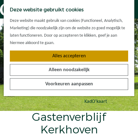
Dorpskernen
K
Z
Deze website gebruikt cookies
Met kinderen
a
o
M
G
Met groepen
Deze website maakt gebruik van cookies (Functioneel, Analytisch,
a
e
e
a
Ontdek de
Marketing) die noodzakelijk zijn om de website zo goed mogelijk te
r
k
n
n
omgeving
laten functioneren. Door op accepteren te klikken, geef je aan
t
e
u
a
hiermee akkoord te gaan.
n
a
Plan je bezoek
Alles accepteren
r
Waar kan ik
d
overnachten?
Alleen noodzakelijk
e
Hoe kom ik er?
h
Plan op de kaart
Voorkeuren aanpassen
o
Tourist Info
m
e
KadO'kaart
p
Gastenverblijf
a
g
Kerkhoven
e