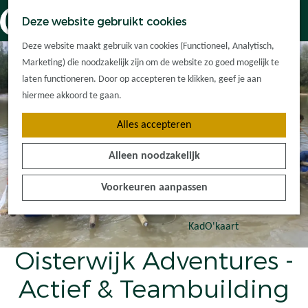
Dorpskernen
K
Z
Deze website gebruikt cookies
Met kinderen
a
o
M
G
Met groepen
Deze website maakt gebruik van cookies (Functioneel, Analytisch,
a
e
e
a
Ontdek de
Marketing) die noodzakelijk zijn om de website zo goed mogelijk te
r
k
n
n
omgeving
laten functioneren. Door op accepteren te klikken, geef je aan
t
e
u
a
hiermee akkoord te gaan.
n
a
Plan je bezoek
Alles accepteren
r
Waar kan ik
d
overnachten?
Alleen noodzakelijk
e
Hoe kom ik er?
h
Plan op de kaart
Voorkeuren aanpassen
o
Tourist Info
m
e
KadO'kaart
p
Oisterwijk Adventures -
a
g
Actief & Teambuilding
e