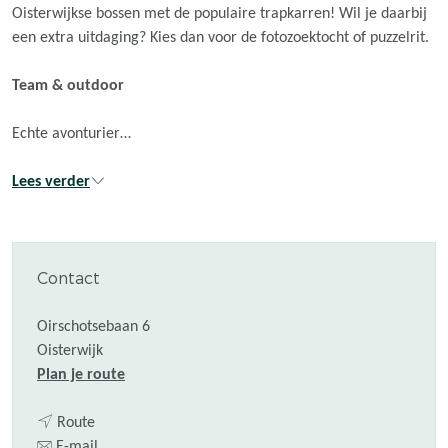
Oisterwijkse bossen met de populaire trapkarren! Wil je daarbij
een extra uitdaging? Kies dan voor de fotozoektocht of puzzelrit.
Team & outdoor
Echte avonturier…
Lees verder
Contact
Oirschotsebaan 6
Oisterwijk
n
Plan je route
a
n
a
Route
a
n
r
E-mail